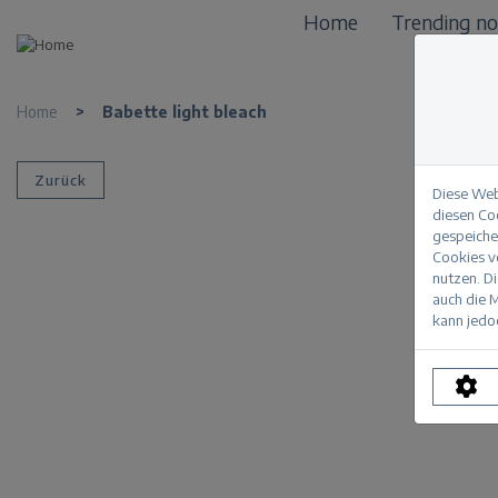
Home
Trending n
Home
>
Babette light bleach
Zurück
Diese Web
diesen Co
gespeicher
Cookies vo
nutzen. D
auch die M
kann jedoc