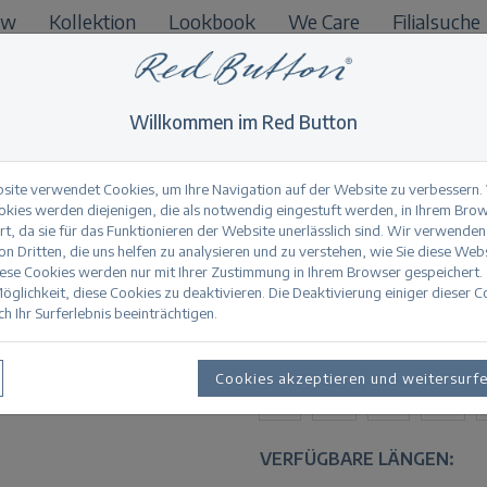
ow
Kollektion
Lookbook
We Care
Filialsuche
B2B
Willkommen im Red Button
site verwendet Cookies, um Ihre Navigation auf der Website zu verbessern.
okies werden diejenigen, die als notwendig eingestuft werden, in Ihrem Bro
t, da sie für das Funktionieren der Website unerlässlich sind. Wir verwenden
Babette light bleac
n Dritten, die uns helfen zu analysieren und zu verstehen, wie Sie diese Web
iese Cookies werden nur mit Ihrer Zustimmung in Ihrem Browser gespeichert.
öglichkeit, diese Cookies zu deaktivieren. Die Deaktivierung einiger dieser 
h Ihr Surferlebnis beeinträchtigen.
Produktinformation
VERFÜGBARE GRÖSSEN:
Cookies akzeptieren und weitersurf
32
34
36
38
VERFÜGBARE LÄNGEN: