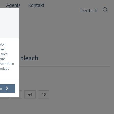
Agents
Kontakt
Deutsch
 Von
wser
 auch
h Light bleach
site
 Sie haben
Cookies
en
40
42
44
46