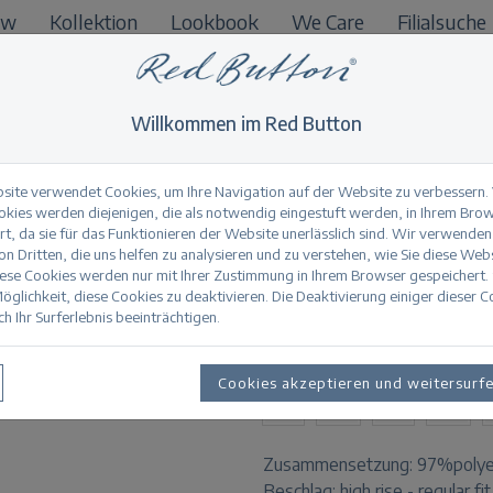
ow
Kollektion
Lookbook
We Care
Filialsuche
B2B
Willkommen im Red Button
site verwendet Cookies, um Ihre Navigation auf der Website zu verbessern.
okies werden diejenigen, die als notwendig eingestuft werden, in Ihrem Bro
t, da sie für das Funktionieren der Website unerlässlich sind. Wir verwenden
Bibette multi jacq
n Dritten, die uns helfen zu analysieren und zu verstehen, wie Sie diese Web
iese Cookies werden nur mit Ihrer Zustimmung in Ihrem Browser gespeichert.
öglichkeit, diese Cookies zu deaktivieren. Die Deaktivierung einiger dieser 
h Ihr Surferlebnis beeinträchtigen.
Produktinformation
VERFÜGBARE GRÖSSEN:
Cookies akzeptieren und weitersurf
32
34
36
38
Zusammensetzung:
97%polye
Beschlag:
high rise - regular fit