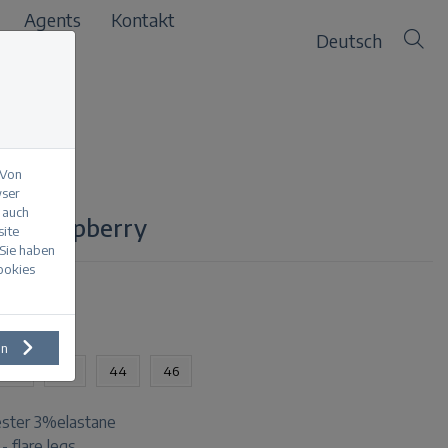
Agents
Kontakt
Deutsch
 Von
wser
 auch
uard raspberry
site
 Sie haben
Cookies
en
40
42
44
46
ster 3%elastane
 - flare legs