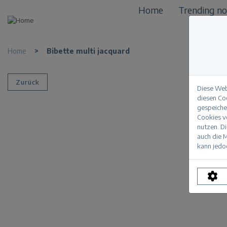
Home
Trending n
Home
>
Bibette multi jacquard
Zurück
Diese Web
diesen Co
gespeicher
Cookies vo
nutzen. D
auch die M
kann jedoc