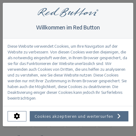
Willkommen im Red Button
Home
>
Colette stone used
Zurück
Diese Website verwendet Cookies, um Ihre Navigation auf der
Website zu verbessern. Von diesen Cookies werden diejenigen, die
als notwendig eingestuft werden, in Ihrem Browser gespeichert, da
sie für das Funktionieren der Website unerlässlich sind. Wir
verwenden auch Cookies von Dritten, die uns helfen zu analysieren
und zu verstehen, wie Sie diese Website nutzen. Diese Cookies
Colette stone used stoneused
werden nur mit Ihrer Zustimmung in Ihrem Browser gespeichert. Sie
haben auch die Möglichkeit, diese Cookies zu deaktivieren. Die
Deaktivierung einiger dieser Cookies kann jedoch Ihr Surferlebnis
PRODUKTINFORMATION
beeinträchtigen.
VERFÜGBARE GRÖSSEN:
Cookies akzeptieren und weitersurfen
34
36
38
40
42
44
46