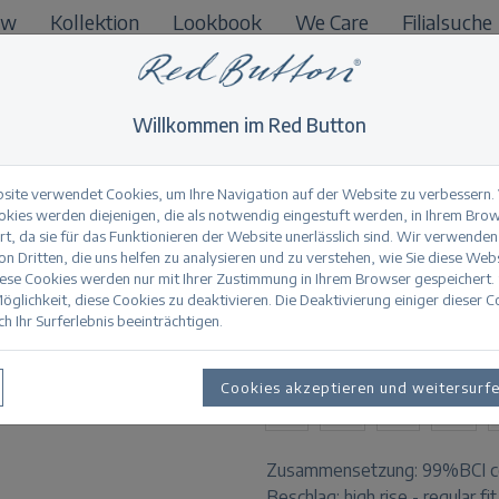
ow
Kollektion
Lookbook
We Care
Filialsuche
B2B
Willkommen im Red Button
site verwendet Cookies, um Ihre Navigation auf der Website zu verbessern.
okies werden diejenigen, die als notwendig eingestuft werden, in Ihrem Bro
t, da sie für das Funktionieren der Website unerlässlich sind. Wir verwenden
Conny midstone tur
n Dritten, die uns helfen zu analysieren und zu verstehen, wie Sie diese Web
iese Cookies werden nur mit Ihrer Zustimmung in Ihrem Browser gespeichert.
öglichkeit, diese Cookies zu deaktivieren. Die Deaktivierung einiger dieser 
h Ihr Surferlebnis beeinträchtigen.
Produktinformation
VERFÜGBARE GRÖSSEN:
Cookies akzeptieren und weitersurf
32
34
36
38
Zusammensetzung:
99%BCI c
Beschlag:
high rise - regular fi