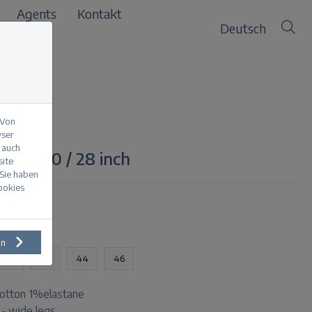
Agents
Kontakt
Deutsch
 Von
wser
 auch
n up 30 / 28 inch
site
 Sie haben
Cookies
en
40
42
44
46
otton 1%elastane
t - wide legs