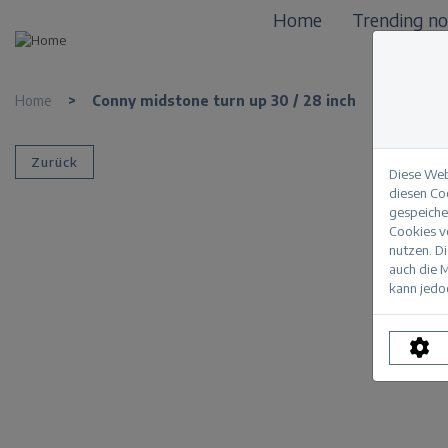
Home
Trending n
Home
>
Conny midstone turn up 30 / 28 inch
Zurück
Diese Web
diesen Co
gespeicher
Cookies vo
nutzen. D
auch die M
kann jedoc