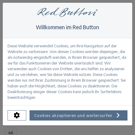
Willkommen im Red Button
Home
>
Diana off-white denim
Zurück
Diese Website verwendet Cookies, um Ihre Navigation auf der
Website zu verbessern. Von diesen Cookies werden diejenigen, die
als notwendig eingestuft werden, in Ihrem Browser gespeichert, da
sie für das Funktionieren der Website unerlässlich sind. Wir
verwenden auch Cookies von Dritten, die uns helfen zu analysieren
und zu verstehen, wie Sie diese Website nutzen. Diese Cookies
Diana off-white denim offwhite
werden nur mit Ihrer Zustimmung in Ihrem Browser gespeichert. Sie
haben auch die Möglichkeit, diese Cookies zu deaktivieren. Die
Deaktivierung einiger dieser Cookies kann jedoch Ihr Surferlebnis
PRODUKTINFORMATION
beeinträchtigen.
VERFÜGBARE GRÖSSEN:
Cookies akzeptieren und weitersurfen
32
34
36
38
40
42
44
46