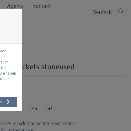
Agents
Kontakt
Deutsch
 Von
wser
 auch
oid. pockets stoneused
site
 Sie haben
Cookies
en
40
42
44
46
n 27%recycled polyester 2%elastane
 fit - straight legs