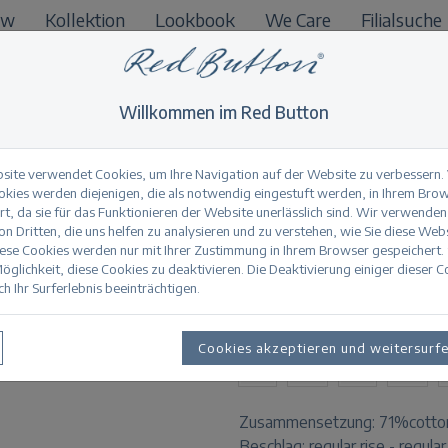
ow
Kollektion
Lookbook
We Care
Filialsuche
B2B
Willkommen im Red Button
site verwendet Cookies, um Ihre Navigation auf der Website zu verbessern.
okies werden diejenigen, die als notwendig eingestuft werden, in Ihrem Bro
t, da sie für das Funktionieren der Website unerlässlich sind. Wir verwenden
Kate denim & embr
n Dritten, die uns helfen zu analysieren und zu verstehen, wie Sie diese Web
iese Cookies werden nur mit Ihrer Zustimmung in Ihrem Browser gespeichert.
öglichkeit, diese Cookies zu deaktivieren. Die Deaktivierung einiger dieser 
h Ihr Surferlebnis beeinträchtigen.
Produktinformation
VERFÜGBARE GRÖSSEN:
Cookies akzeptieren und weitersurf
32
34
36
38
Zusammensetzung:
71%cotto
Beschlag:
regular rise - regular