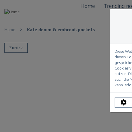
Home
Trending n
Home
>
Kate denim & embroid. pockets
Zurück
Diese Web
diesen Co
gespeicher
Cookies vo
nutzen. D
auch die M
kann jedoc