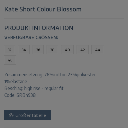
Kate Short Colour Blossom
PRODUKTINFORMATION
VERFÜGBARE GRÖSSEN:
32
34
36
38
40
42
44
46
Zusammensetzung:
76%cotton 23%polyester
1%elastane
Beschlag:
high rise - regular fit
Code: SRB4938
Größentabelle