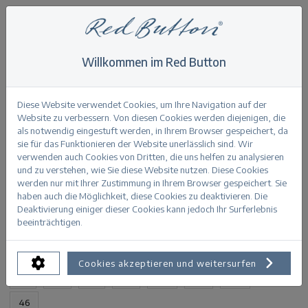
Willkommen im Red Button
Home
>
Relax midstone used
Zurück
Diese Website verwendet Cookies, um Ihre Navigation auf der
Website zu verbessern. Von diesen Cookies werden diejenigen, die
als notwendig eingestuft werden, in Ihrem Browser gespeichert, da
sie für das Funktionieren der Website unerlässlich sind. Wir
verwenden auch Cookies von Dritten, die uns helfen zu analysieren
und zu verstehen, wie Sie diese Website nutzen. Diese Cookies
Relax midstone used
werden nur mit Ihrer Zustimmung in Ihrem Browser gespeichert. Sie
haben auch die Möglichkeit, diese Cookies zu deaktivieren. Die
Deaktivierung einiger dieser Cookies kann jedoch Ihr Surferlebnis
PRODUKTINFORMATION
beeinträchtigen.
VERFÜGBARE GRÖSSEN:
Cookies akzeptieren und weitersurfen
32
34
36
38
40
42
44
46