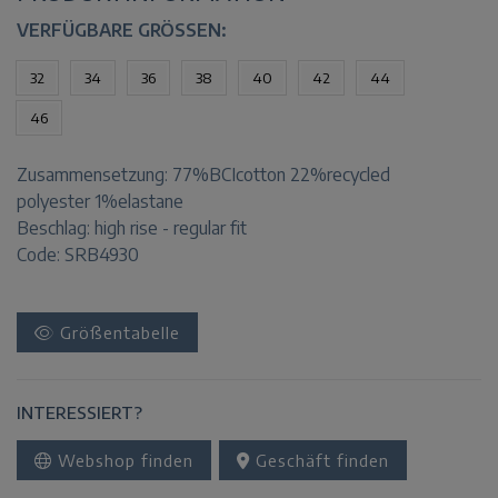
VERFÜGBARE GRÖSSEN:
32
34
36
38
40
42
44
46
Zusammensetzung:
77%BCIcotton 22%recycled
polyester 1%elastane
Beschlag:
high rise - regular fit
Code: SRB4930
Größentabelle
INTERESSIERT?
Webshop finden
Geschäft finden