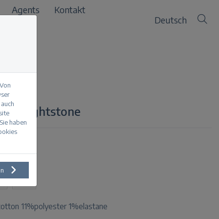
Agents
Kontakt
Deutsch
 Von
wser
 auch
stone lightstone
site
 Sie haben
Cookies
en
L
XXL
otton 11%polyester 1%elastane