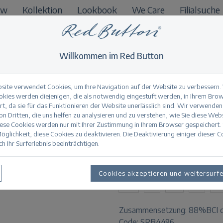
ow
Kollektion
Lookbook
We Care
Filialsuche
B2B
Willkommen im Red Button
site verwendet Cookies, um Ihre Navigation auf der Website zu verbessern.
okies werden diejenigen, die als notwendig eingestuft werden, in Ihrem Bro
t, da sie für das Funktionieren der Website unerlässlich sind. Wir verwenden
Robie Jacket light 
n Dritten, die uns helfen zu analysieren und zu verstehen, wie Sie diese Web
iese Cookies werden nur mit Ihrer Zustimmung in Ihrem Browser gespeichert.
öglichkeit, diese Cookies zu deaktivieren. Die Deaktivierung einiger dieser 
h Ihr Surferlebnis beeinträchtigen.
Produktinformation
VERFÜGBARE GRÖSSEN:
Cookies akzeptieren und weitersurf
XS
S
M
L
X
Zusammensetzung:
88%BCI c
Code: SRB4496