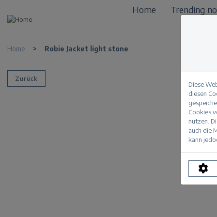
Home
Trending n
Home
>
Robie Jacket light stone
Zurück
Diese Web
diesen Co
gespeicher
Cookies vo
nutzen. D
auch die M
kann jedoc