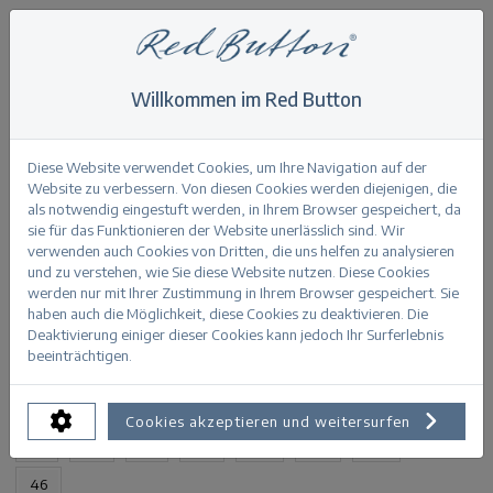
Willkommen im Red Button
Home
>
Tessy CRP slubtwill colour
Zurück
Diese Website verwendet Cookies, um Ihre Navigation auf der
Website zu verbessern. Von diesen Cookies werden diejenigen, die
als notwendig eingestuft werden, in Ihrem Browser gespeichert, da
sie für das Funktionieren der Website unerlässlich sind. Wir
verwenden auch Cookies von Dritten, die uns helfen zu analysieren
und zu verstehen, wie Sie diese Website nutzen. Diese Cookies
Tessy CRP slubtwill colour blush
werden nur mit Ihrer Zustimmung in Ihrem Browser gespeichert. Sie
haben auch die Möglichkeit, diese Cookies zu deaktivieren. Die
Deaktivierung einiger dieser Cookies kann jedoch Ihr Surferlebnis
PRODUKTINFORMATION
beeinträchtigen.
VERFÜGBARE GRÖSSEN:
Cookies akzeptieren und weitersurfen
32
34
36
38
40
42
44
46