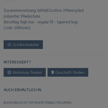
Zusammensetzung:
66%BCIcotton 31%recycled
polyester 3%elastane
Beschlag:
high rise - regular fit - tapered legs
Code: SRB4462
Größentabelle
INTERESSIERT?
Webshop finden
Geschäft finden
AUCH ERHÄLTLICH IN
BLEACHBLUE
KIT
OFFWHITE
PEBBLE
TEAGREEN