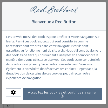
Bienvenue à Red Button
Home
>
Ava short smart 21 CM
Retour
Ce site web utilise des cookies pour améliorer votre navigation sur
le site. Parmi ces cookies, ceux qui sont considérés comme
nécessaires sont stockés dans votre navigateur car ils sont
essentiels au fonctionnement du site web. Nous utilisons également
des cookies de tiers qui nous aident à analyser et à comprendre la
manière dont vous utilisez ce site web. Ces cookies ne sont stockés
Ava short smart 21 CM red
dans votre navigateur qu'avec votre consentement. Vous avez
également la possibilité de désactiver ces cookies. Cependant, la
désactivation de certains de ces cookies peut affecter votre
INFORMATIONS SUR LE PRODUIT
expérience de navigation.
TAILLES DISPONIBLES:
Acceptez les cookies et continuez à surfer
32
34
36
38
40
42
44
46