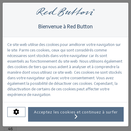
Bienvenue à Red Button
Home
>
Bibette CRP smart colour L31
Retour
Ce site web utilise des cookies pour améliorer votre navigation sur
le site. Parmi ces cookies, ceux qui sont considérés comme
nécessaires sont stockés dans votre navigateur car ils sont
essentiels au fonctionnement du site web. Nous utilisons également
des cookies de tiers qui nous aident à analyser et à comprendre la
manière dont vous utilisez ce site web. Ces cookies ne sont stockés
Bibette CRP smart colour stone
dans votre navigateur qu'avec votre consentement. Vous avez
également la possibilité de désactiver ces cookies. Cependant, la
désactivation de certains de ces cookies peut affecter votre
INFORMATIONS SUR LE PRODUIT
expérience de navigation.
TAILLES DISPONIBLES:
Acceptez les cookies et continuez à surfer
32
34
36
38
40
42
44
46