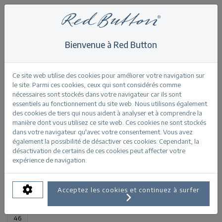
Bienvenue à Red Button
Home
>
Bibette vintage
Retour
Ce site web utilise des cookies pour améliorer votre navigation sur
le site. Parmi ces cookies, ceux qui sont considérés comme
nécessaires sont stockés dans votre navigateur car ils sont
essentiels au fonctionnement du site web. Nous utilisons également
des cookies de tiers qui nous aident à analyser et à comprendre la
manière dont vous utilisez ce site web. Ces cookies ne sont stockés
Bibette vintage stoneused
dans votre navigateur qu'avec votre consentement. Vous avez
également la possibilité de désactiver ces cookies. Cependant, la
désactivation de certains de ces cookies peut affecter votre
INFORMATIONS SUR LE PRODUIT
expérience de navigation.
TAILLES DISPONIBLES:
Acceptez les cookies et continuez à surfer
32
34
36
38
40
42
44
46