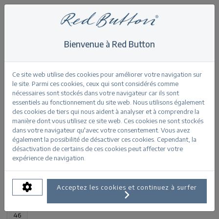
Bienvenue à Red Button
Home
>
Cargo jog
Retour
Ce site web utilise des cookies pour améliorer votre navigation sur
le site. Parmi ces cookies, ceux qui sont considérés comme
nécessaires sont stockés dans votre navigateur car ils sont
essentiels au fonctionnement du site web. Nous utilisons également
des cookies de tiers qui nous aident à analyser et à comprendre la
manière dont vous utilisez ce site web. Ces cookies ne sont stockés
Cargo jog midstone
dans votre navigateur qu'avec votre consentement. Vous avez
également la possibilité de désactiver ces cookies. Cependant, la
désactivation de certains de ces cookies peut affecter votre
INFORMATIONS SUR LE PRODUIT
expérience de navigation.
TAILLES DISPONIBLES:
Acceptez les cookies et continuez à surfer
32
34
36
38
40
42
44
46