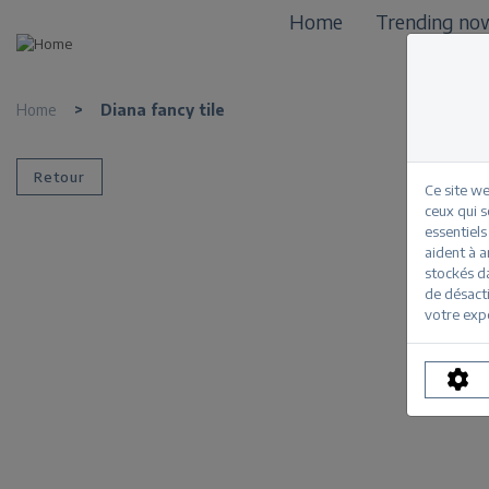
Home
Trending no
Home
>
Diana fancy tile
Retour
Ce site we
ceux qui 
essentiels
aident à a
stockés d
de désacti
votre exp