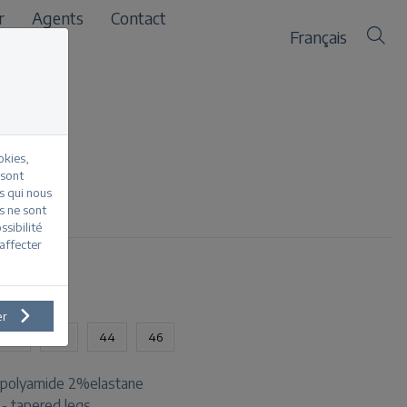
r
Agents
Contact
Français
okies,
 sont
s qui nous
lti blue
s ne sont
sibilité
affecter
oduit
er
40
42
44
46
polyamide 2%elastane
t - tapered legs