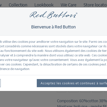
w
Collection
Lookbook
We Care
Store locato
B2B
Bienvenue à Red Button
b utilise des cookies pour améliorer votre navigation sur le site. Parmi ces co
sont considérés comme nécessaires sont stockés dans votre navigateur car ils
 au fonctionnement du site web. Nous utilisons également des cookies de tier
Diana fancy tile mu
nalyser et à comprendre la manière dont vous utilisez ce site web. Ces cookie
ans votre navigateur qu'avec votre consentement. Vous avez également la pos
ver ces cookies. Cependant, la désactivation de certains de ces cookies peut 
érience de navigation.
Informations sur le pr
TAILLES DISPONIBLES:
Acceptez les cookies et continuez à surf
32
34
36
38
Composition:
60%cotton 38%
Montage:
high rise - regular fi