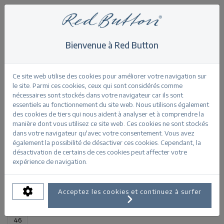
Bienvenue à Red Button
Home
>
Diana light stone used L30
Retour
Ce site web utilise des cookies pour améliorer votre navigation sur
le site. Parmi ces cookies, ceux qui sont considérés comme
nécessaires sont stockés dans votre navigateur car ils sont
essentiels au fonctionnement du site web. Nous utilisons également
des cookies de tiers qui nous aident à analyser et à comprendre la
manière dont vous utilisez ce site web. Ces cookies ne sont stockés
Diana light stone used lightstone used
dans votre navigateur qu'avec votre consentement. Vous avez
également la possibilité de désactiver ces cookies. Cependant, la
désactivation de certains de ces cookies peut affecter votre
INFORMATIONS SUR LE PRODUIT
expérience de navigation.
TAILLES DISPONIBLES:
Acceptez les cookies et continuez à surfer
32
34
36
38
40
42
44
46