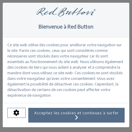
Bienvenue à Red Button
Home
>
Jimmy bleach
Retour
Ce site web utilise des cookies pour améliorer votre navigation sur
le site. Parmi ces cookies, ceux qui sont considérés comme
nécessaires sont stockés dans votre navigateur car ils sont
essentiels au fonctionnement du site web. Nous utilisons également
des cookies de tiers qui nous aident à analyser et à comprendre la
manière dont vous utilisez ce site web. Ces cookies ne sont stockés
Jimmy bleach
dans votre navigateur qu'avec votre consentement. Vous avez
également la possibilité de désactiver ces cookies. Cependant, la
désactivation de certains de ces cookies peut affecter votre
INFORMATIONS SUR LE PRODUIT
expérience de navigation.
TAILLES DISPONIBLES:
Acceptez les cookies et continuez à surfer
34
36
38
40
42
44
46