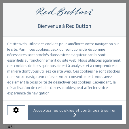
Bienvenue à Red Button
Home
>
Jimmy darkstone used
Retour
Ce site web utilise des cookies pour améliorer votre navigation sur
le site. Parmi ces cookies, ceux qui sont considérés comme
nécessaires sont stockés dans votre navigateur car ils sont
essentiels au fonctionnement du site web. Nous utilisons également
des cookies de tiers qui nous aident à analyser et à comprendre la
manière dont vous utilisez ce site web. Ces cookies ne sont stockés
Jimmy darkstone used
dans votre navigateur qu'avec votre consentement. Vous avez
également la possibilité de désactiver ces cookies. Cependant, la
désactivation de certains de ces cookies peut affecter votre
INFORMATIONS SUR LE PRODUIT
expérience de navigation.
TAILLES DISPONIBLES:
Acceptez les cookies et continuez à surfer
32
34
36
38
40
42
44
46