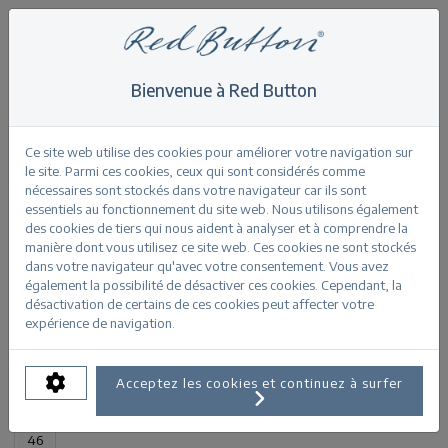
Bienvenue à Red Button
Home
>
Jimmy offwhite
Retour
Ce site web utilise des cookies pour améliorer votre navigation sur
le site. Parmi ces cookies, ceux qui sont considérés comme
nécessaires sont stockés dans votre navigateur car ils sont
essentiels au fonctionnement du site web. Nous utilisons également
des cookies de tiers qui nous aident à analyser et à comprendre la
manière dont vous utilisez ce site web. Ces cookies ne sont stockés
Jimmy offwhite
dans votre navigateur qu'avec votre consentement. Vous avez
également la possibilité de désactiver ces cookies. Cependant, la
désactivation de certains de ces cookies peut affecter votre
INFORMATIONS SUR LE PRODUIT
expérience de navigation.
TAILLES DISPONIBLES:
Acceptez les cookies et continuez à surfer
32
34
36
38
40
42
44
46