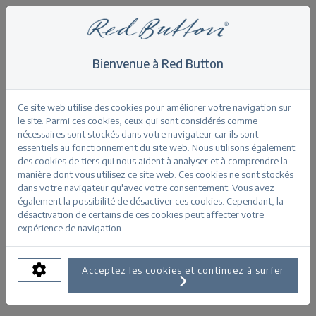
Bienvenue à Red Button
Home
>
Kate bleach used
Retour
Ce site web utilise des cookies pour améliorer votre navigation sur
le site. Parmi ces cookies, ceux qui sont considérés comme
nécessaires sont stockés dans votre navigateur car ils sont
essentiels au fonctionnement du site web. Nous utilisons également
des cookies de tiers qui nous aident à analyser et à comprendre la
manière dont vous utilisez ce site web. Ces cookies ne sont stockés
Kate bleach used
dans votre navigateur qu'avec votre consentement. Vous avez
également la possibilité de désactiver ces cookies. Cependant, la
désactivation de certains de ces cookies peut affecter votre
INFORMATIONS SUR LE PRODUIT
expérience de navigation.
TAILLES DISPONIBLES:
Acceptez les cookies et continuez à surfer
34
36
38
40
42
44
46