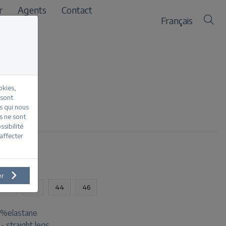
r
Agents
Contact
Français
okies,
 sont
s qui nous
htstone
s ne sont
sibilité
affecter
oduit
er
40
42
44
46
1%elastane
t - straight legs