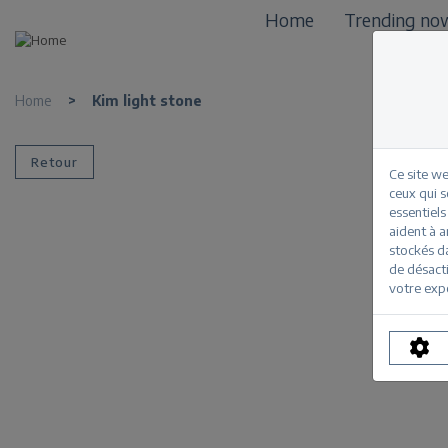
Home
Trending no
Home
>
Kim light stone
Retour
Ce site we
ceux qui 
essentiels
aident à a
stockés d
de désacti
votre exp