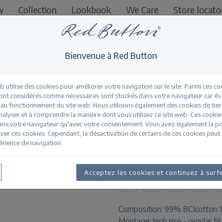
w
Collection
Lookbook
We Care
Store locato
B2B
Bienvenue à Red Button
b utilise des cookies pour améliorer votre navigation sur le site. Parmi ces co
sont considérés comme nécessaires sont stockés dans votre navigateur car ils
 au fonctionnement du site web. Nous utilisons également des cookies de tier
Kim light stone lig
nalyser et à comprendre la manière dont vous utilisez ce site web. Ces cookie
ans votre navigateur qu'avec votre consentement. Vous avez également la pos
ver ces cookies. Cependant, la désactivation de certains de ces cookies peut 
érience de navigation.
Informations sur le pr
TAILLES DISPONIBLES:
Acceptez les cookies et continuez à surf
32
34
36
38
Composition:
99% BCIcotton 
Montage:
high rise - regular fi