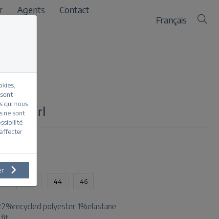
r
Agents
Contact
Français
okies,
 sont
s qui nous
 CM pearl
s ne sont
sibilité
affecter
oduit
er
40
42
44
46
2%recycled polyester 1%elastane
fit