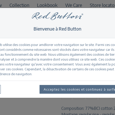
w
Collection
Lookbook
We Care
Store locato
B2B
Bienvenue à Red Button
b utilise des cookies pour améliorer votre navigation sur le site. Parmi ces co
sont considérés comme nécessaires sont stockés dans votre navigateur car ils
 au fonctionnement du site web. Nous utilisons également des cookies de tier
Suze jog colour 59
nalyser et à comprendre la manière dont vous utilisez ce site web. Ces cookie
ans votre navigateur qu'avec votre consentement. Vous avez également la pos
ver ces cookies. Cependant, la désactivation de certains de ces cookies peut 
érience de navigation.
Informations sur le pr
TAILLES DISPONIBLES:
Acceptez les cookies et continuez à surf
32
34
36
38
Composition:
77%BCI cotton 2
Montage:
regular rise - regular 