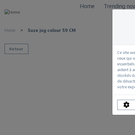
Home
Trending no
Home
>
Suze jog colour 59 CM
Retour
Ce site we
ceux qui 
essentiels
aident à a
stockés d
de désacti
votre exp