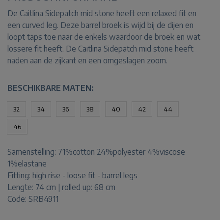
De Caitlina Sidepatch mid stone heeft een relaxed fit en
een curved leg. Deze barrel broek is wijd bij de dijen en
loopt taps toe naar de enkels waardoor de broek en wat
lossere fit heeft. De Caitlina Sidepatch mid stone heeft
naden aan de zijkant en een omgeslagen zoom.
BESCHIKBARE MATEN:
32
34
36
38
40
42
44
46
Samenstelling:
71%cotton 24%polyester 4%viscose
1%elastane
Fitting:
high rise - loose fit - barrel legs
Lengte:
74 cm | rolled up: 68 cm
Code: SRB4911