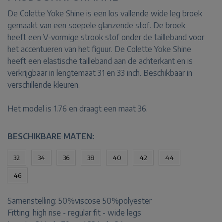
De Colette Yoke Shine is een los vallende wide leg broek
gemaakt van een soepele glanzende stof. De broek
heeft een V-vormige strook stof onder de tailleband voor
het accentueren van het figuur. De Colette Yoke Shine
heeft een elastische tailleband aan de achterkant en is
verkrijgbaar in lengtemaat 31 en 33 inch. Beschikbaar in
verschillende kleuren.
Het model is 1.76 en draagt een maat 36.
BESCHIKBARE MATEN:
32
34
36
38
40
42
44
46
Samenstelling:
50%viscose 50%polyester
Fitting:
high rise - regular fit - wide legs