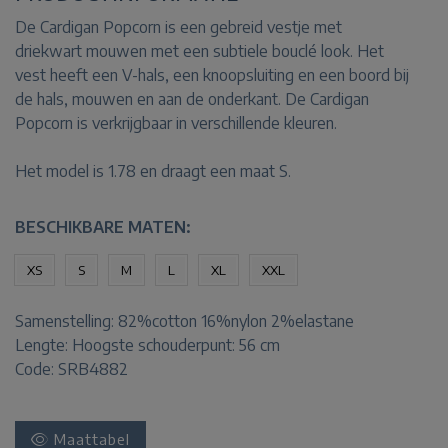
De Cardigan Popcorn is een gebreid vestje met
driekwart mouwen met een subtiele bouclé look. Het
vest heeft een V-hals, een knoopsluiting en een boord bij
de hals, mouwen en aan de onderkant. De Cardigan
Popcorn is verkrijgbaar in verschillende kleuren.
Het model is 1.78 en draagt een maat S.
BESCHIKBARE MATEN:
XS
S
M
L
XL
XXL
Samenstelling:
82%cotton 16%nylon 2%elastane
Lengte:
Hoogste schouderpunt: 56 cm
Code: SRB4882
Maattabel