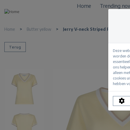
Home
Trending no
Home
>
Butter yellow
>
Jerry V-neck Striped Rib
Terug
Deze webs
worden de
essentiee
ons helpe
alleen me
cookies u
hebben vo