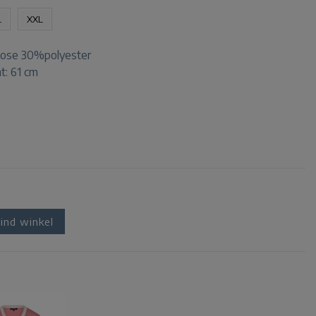
L
XXL
ose 30%polyester
t: 61 cm
ind winkel