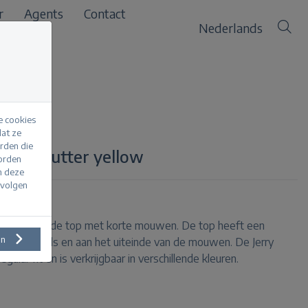
r
Agents
Contact
Nederlands
e cookies
at ze
erden die
d Rib butter yellow
worden
m deze
evolgen
is een gebreide top met korte mouwen. De top heeft een
en
d bij de hals en aan het uiteinde van de mouwen. De Jerry
gular fit en is verkrijgbaar in verschillende kleuren.