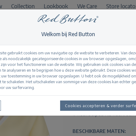
w
Collection
Lookbook
We Care
Store locato
B2B
Welkom bij Red Button
ite gebruikt cookies om uw navigatie op de website te verbeteren. Van dez
 als noodzakelijk gecategoriseerde cookies in uw browser opgeslagen, omd
l zijn voor het functioneren van de website. Wij gebruiken ook cookies van d
Jerry V-neck Stripe
n te analyseren en te begrijpen hoe u deze website gebruikt. Deze cookies 
t uw toestemming in uw browser opgeslagen. U hebt ook de mogelijkheid o
it te schakelen. Het uitschakelen van sommige van deze cookies kan echter g
or uw surfervaring.
Productinformatie
De Jerry V-neck Striped Rib 
Cookies accepteren & verder surf
V-hals en een gestreepte boor
V-neck Striped Rib heeft een re
BESCHIKBARE MATEN: