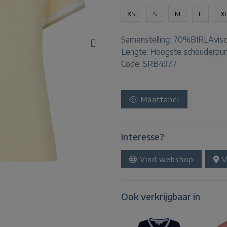
XS
S
M
L
X
Samenstelling:
70%BIRLAvisc
Lengte:
Hoogste schouderpun
Code: SRB4977
Maattabel
Interesse?
Vind webshop
V
Ook verkrijgbaar in