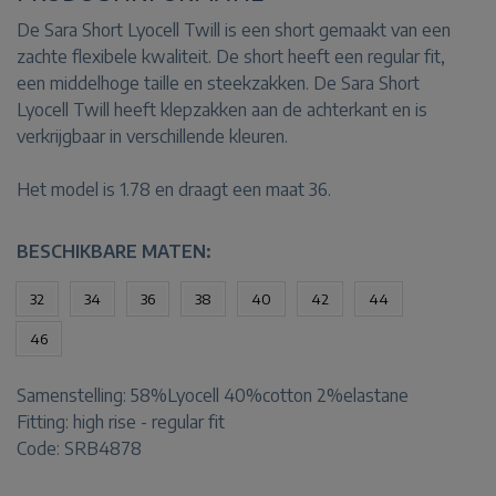
De Sara Short Lyocell Twill is een short gemaakt van een
zachte flexibele kwaliteit. De short heeft een regular fit,
een middelhoge taille en steekzakken. De Sara Short
Lyocell Twill heeft klepzakken aan de achterkant en is
verkrijgbaar in verschillende kleuren.
Het model is 1.78 en draagt een maat 36.
BESCHIKBARE MATEN:
32
34
36
38
40
42
44
46
Samenstelling:
58%Lyocell 40%cotton 2%elastane
Fitting:
high rise - regular fit
Code: SRB4878