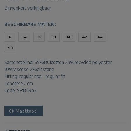
Binnenkort verkrijgbaar.
BESCHIKBARE MATEN:
32
34
36
38
40
42
44
46
Samenstelling:
65%BCIcotton 23%recycled polyester
10%viscose 2%elastane
Fitting:
regular rise - regular fit
Lengte:
52 cm
Code: SRB4942
Maattabel