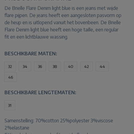
De Brielle Flare Denim light blue is een jeans met wijde
flare pijpen. De jeans heeft een aangesloten pasvorm op
de heup en is uitlopend vanuit het bovenbeen. De Brielle
Flare Denim light blue heeft een hoge taille, een regular
fit en een lichtblauwe wassing.
BESCHIKBARE MATEN:
32
34
36
38
40
42
44
46
BESCHIKBARE LENGTEMATEN:
31
Samenstelling:
70%cotton 25%polyester 3%viscose
2%elastane