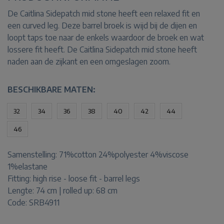
De Caitlina Sidepatch mid stone heeft een relaxed fit en
een curved leg. Deze barrel broek is wijd bij de dijen en
loopt taps toe naar de enkels waardoor de broek en wat
lossere fit heeft. De Caitlina Sidepatch mid stone heeft
naden aan de zijkant en een omgeslagen zoom.
BESCHIKBARE MATEN:
32
34
36
38
40
42
44
46
Samenstelling:
71%cotton 24%polyester 4%viscose
1%elastane
Fitting:
high rise - loose fit - barrel legs
Lengte:
74 cm | rolled up: 68 cm
Code: SRB4911