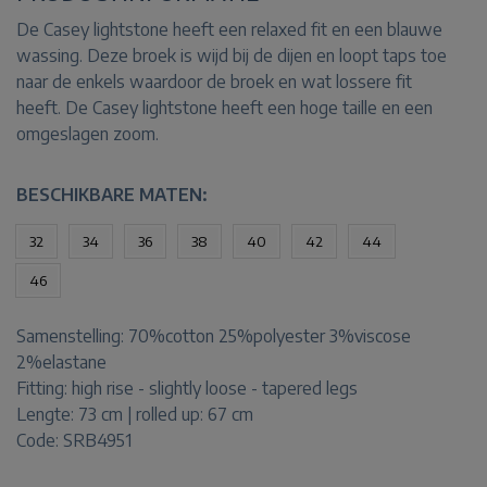
De Casey lightstone heeft een relaxed fit en een blauwe
wassing. Deze broek is wijd bij de dijen en loopt taps toe
naar de enkels waardoor de broek en wat lossere fit
heeft. De Casey lightstone heeft een hoge taille en een
omgeslagen zoom.
BESCHIKBARE MATEN:
32
34
36
38
40
42
44
46
Samenstelling:
70%cotton 25%polyester 3%viscose
2%elastane
Fitting:
high rise - slightly loose - tapered legs
Lengte:
73 cm | rolled up: 67 cm
Code: SRB4951