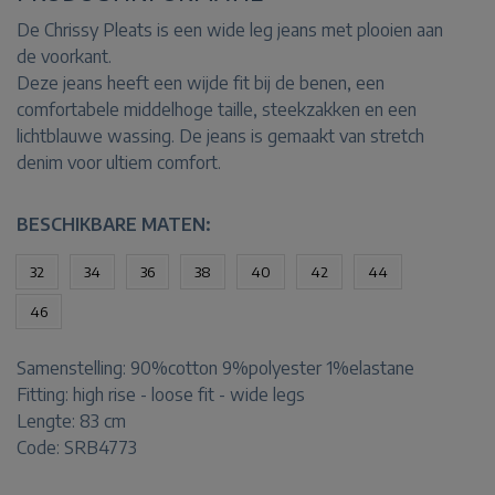
De Chrissy Pleats is een wide leg jeans met plooien aan
de voorkant.
Deze jeans heeft een wijde fit bij de benen, een
comfortabele middelhoge taille, steekzakken en een
lichtblauwe wassing. De jeans is gemaakt van stretch
denim voor ultiem comfort.
BESCHIKBARE MATEN:
32
34
36
38
40
42
44
46
Samenstelling:
90%cotton 9%polyester 1%elastane
Fitting:
high rise - loose fit - wide legs
Lengte:
83 cm
Code: SRB4773