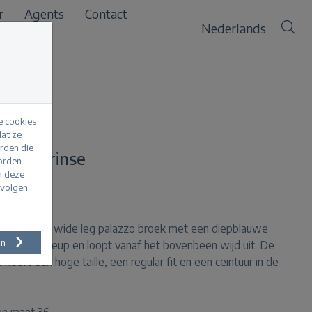
r
Agents
Contact
Nederlands
e cookies
at ze
erden die
Denim rinse
worden
m deze
evolgen
inse is een wide leg palazzo broek met een diepblauwe
en
end op de heup en loopt vanaf het bovenbeen wijd uit. De
heeft een hoge taille, een regular fit en een ceintuur in de