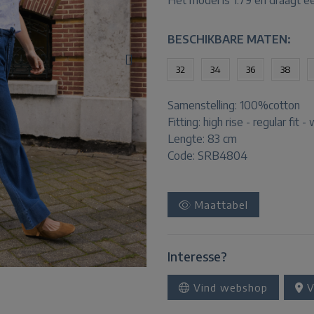
Het model is 1.79 en draagt e
BESCHIKBARE MATEN:
32
34
36
38
Samenstelling:
100%cotton
Fitting:
high rise - regular fit -
Lengte:
83 cm
Code: SRB4804
Maattabel
Interesse?
Vind webshop
V