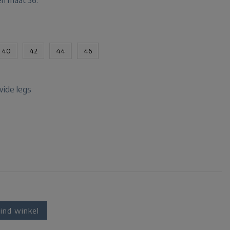
en maat 36.
40
42
44
46
 wide legs
ind winkel