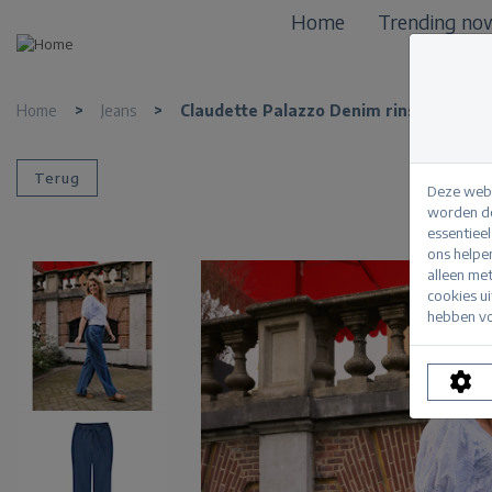
Home
Trending no
Home
>
Jeans
>
Claudette Palazzo Denim rinse
Terug
Deze webs
worden de
essentiee
ons helpe
alleen me
cookies u
hebben vo