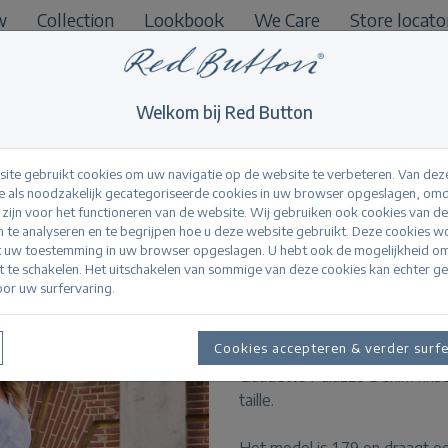
w
Collection
Lookbook
We Care
Store locato
B2B
Welkom bij Red Button
ite gebruikt cookies om uw navigatie op de website te verbeteren. Van dez
 als noodzakelijk gecategoriseerde cookies in uw browser opgeslagen, omd
l zijn voor het functioneren van de website. Wij gebruiken ook cookies van d
Claudette Palazzo 
n te analyseren en te begrijpen hoe u deze website gebruikt. Deze cookies 
t uw toestemming in uw browser opgeslagen. U hebt ook de mogelijkheid o
it te schakelen. Het uitschakelen van sommige van deze cookies kan echter g
or uw surfervaring.
Productinformatie
De Claudette Palazzo Denim r
Cookies accepteren & verder surf
wassing. De broek is aansluit
Claudette Palazzo Denim rinse 
taille.