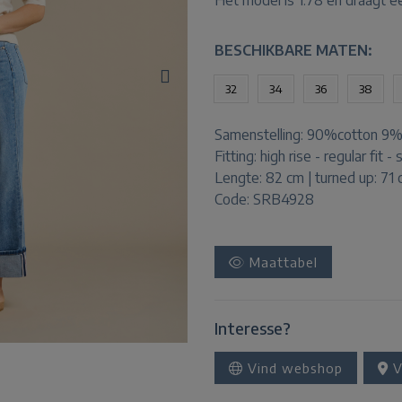
Het model is 1.78 en draagt e
BESCHIKBARE MATEN:
32
34
36
38
Samenstelling:
90%cotton 9%p
Fitting:
high rise - regular fit - 
Lengte:
82 cm | turned up: 71
Code: SRB4928
Maattabel
Interesse?
Vind webshop
V