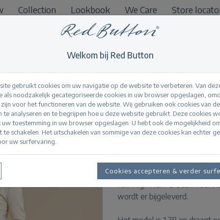
w
Collection
Lookbook
We Care
Store locato
B2B
Welkom bij Red Button
ite gebruikt cookies om uw navigatie op de website te verbeteren. Van dez
 als noodzakelijk gecategoriseerde cookies in uw browser opgeslagen, omd
l zijn voor het functioneren van de website. Wij gebruiken ook cookies van d
Kim High Hem & sc
n te analyseren en te begrijpen hoe u deze website gebruikt. Deze cookies 
t uw toestemming in uw browser opgeslagen. U hebt ook de mogelijkheid o
it te schakelen. Het uitschakelen van sommige van deze cookies kan echter g
or uw surfervaring.
Productinformatie
De Kim High Hem & Scarf is e
Cookies accepteren & verder surf
denim heeft een middelhoge tai
Kim High Hem & Scarf heeft een
wordt er bijgeleverd.