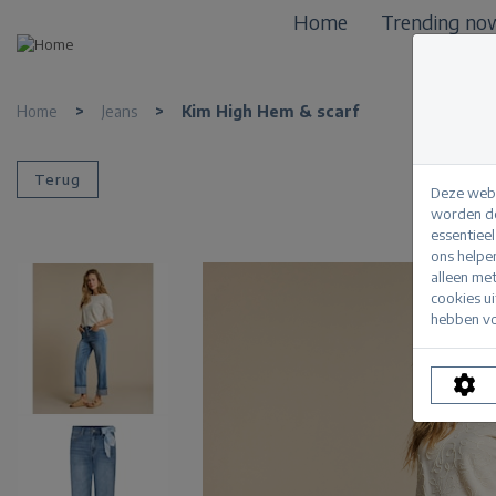
Home
Trending no
Home
>
Jeans
>
Kim High Hem & scarf
Terug
Deze webs
worden de
essentiee
ons helpe
alleen me
cookies u
hebben vo