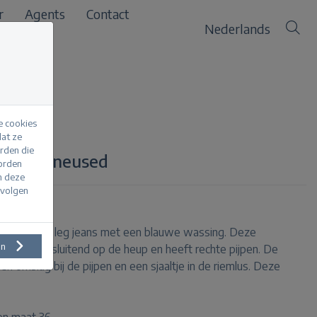
r
Agents
Contact
Nederlands
e cookies
at ze
erden die
arf stoneused
worden
m deze
evolgen
en straight leg jeans met een blauwe wassing. Deze
en
lle, is aansluitend op de heup en heeft rechte pijpen. De
 omslag bij de pijpen en een sjaaltje in de riemlus. Deze