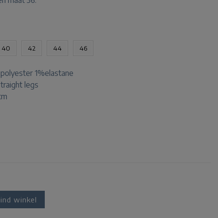
en maat 36.
40
42
44
46
olyester 1%elastane
straight legs
 cm
ind winkel