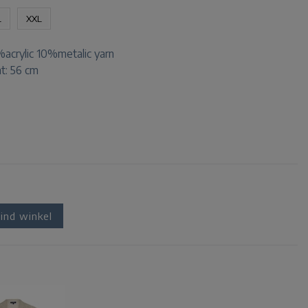
L
XXL
crylic 10%metalic yarn
t: 56 cm
ind winkel