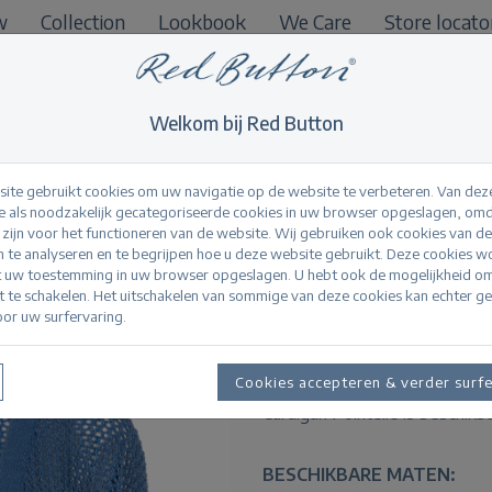
w
Collection
Lookbook
We Care
Store locato
B2B
Welkom bij Red Button
ite gebruikt cookies om uw navigatie op de website te verbeteren. Van dez
 als noodzakelijk gecategoriseerde cookies in uw browser opgeslagen, omd
l zijn voor het functioneren van de website. Wij gebruiken ook cookies van d
Cardigan Pointelle 
n te analyseren en te begrijpen hoe u deze website gebruikt. Deze cookies 
t uw toestemming in uw browser opgeslagen. U hebt ook de mogelijkheid o
it te schakelen. Het uitschakelen van sommige van deze cookies kan echter g
or uw surfervaring.
Productinformatie
De Cardigan Pointelle is een a
Cookies accepteren & verder surf
driekwart mouwen en een geri
Cardigan Pointelle is beschikba
BESCHIKBARE MATEN: