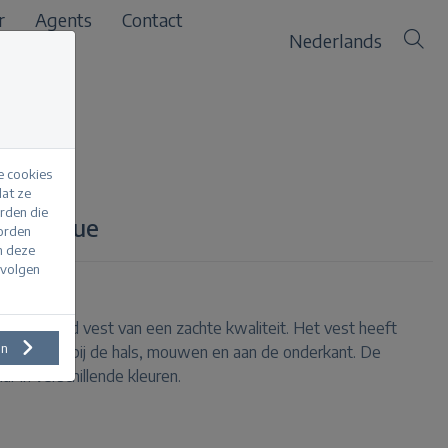
r
Agents
Contact
Nederlands
e cookies
at ze
erden die
jeansblue
worden
m deze
evolgen
jour gebreid vest van een zachte kwaliteit. Het vest heeft
en
bd boord bij de hals, mouwen en aan de onderkant. De
ar in verschillende kleuren.