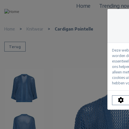
Home
Trending no
Home
>
Knitwear
>
Cardigan Pointelle
Terug
Deze webs
worden de
essentiee
ons helpe
alleen me
cookies u
hebben vo