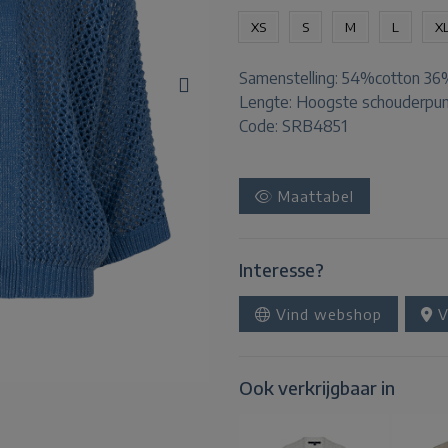
XS
S
M
L
X
Samenstelling:
54%cotton 36%a
Lengte:
Hoogste schouderpun
Code: SRB4851
Maattabel
Interesse?
Vind webshop
V
Ook verkrijgbaar in