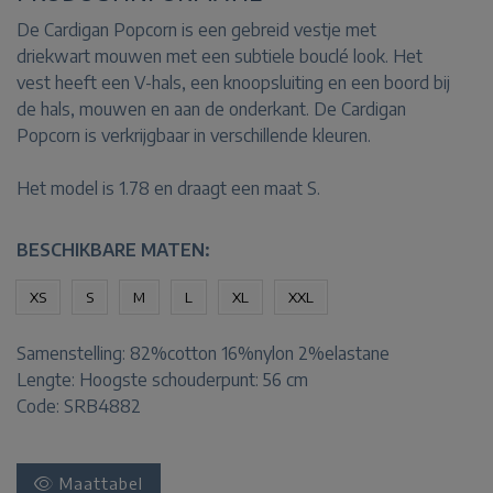
De Cardigan Popcorn is een gebreid vestje met
driekwart mouwen met een subtiele bouclé look. Het
vest heeft een V-hals, een knoopsluiting en een boord bij
de hals, mouwen en aan de onderkant. De Cardigan
Popcorn is verkrijgbaar in verschillende kleuren.
Het model is 1.78 en draagt een maat S.
BESCHIKBARE MATEN:
XS
S
M
L
XL
XXL
Samenstelling:
82%cotton 16%nylon 2%elastane
Lengte:
Hoogste schouderpunt: 56 cm
Code: SRB4882
Maattabel