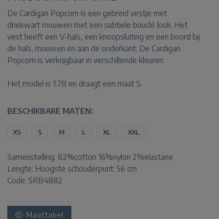
De Cardigan Popcorn is een gebreid vestje met
driekwart mouwen met een subtiele bouclé look. Het
vest heeft een V-hals, een knoopsluiting en een boord bij
de hals, mouwen en aan de onderkant. De Cardigan
Popcorn is verkrijgbaar in verschillende kleuren.
Het model is 1.78 en draagt een maat S.
BESCHIKBARE MATEN:
XS
S
M
L
XL
XXL
Samenstelling:
82%cotton 16%nylon 2%elastane
Lengte:
Hoogste schouderpunt: 56 cm
Code: SRB4882
Maattabel