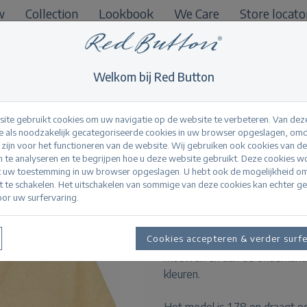
w
Collection
Lookbook
We Care
Store locato
B2B
Welkom bij Red Button
ite gebruikt cookies om uw navigatie op de website te verbeteren. Van dez
 als noodzakelijk gecategoriseerde cookies in uw browser opgeslagen, omd
l zijn voor het functioneren van de website. Wij gebruiken ook cookies van d
Lesley Popcorn but
n te analyseren en te begrijpen hoe u deze website gebruikt. Deze cookies 
t uw toestemming in uw browser opgeslagen. U hebt ook de mogelijkheid o
it te schakelen. Het uitschakelen van sommige van deze cookies kan echter g
or uw surfervaring.
Productinformatie
De Lesley Popcorn is een geb
Cookies accepteren & verder surf
bouclé look. Het vest heeft ee
mouwen en aan de onderkant. D
kleuren.