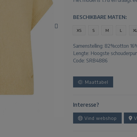
Het model is 1.78 en draagt e
BESCHIKBARE MATEN:
XS
S
M
L
X
Samenstelling:
82%cotton 16%
Lengte:
Hoogste schouderpun
Code: SRB4886
Maattabel
Interesse?
Vind webshop
V