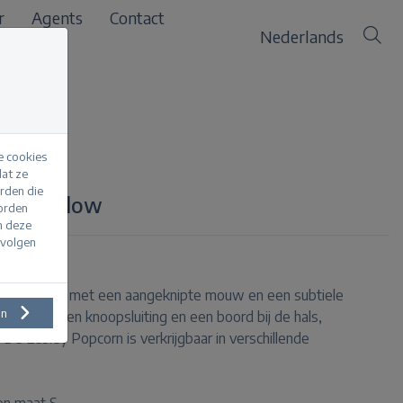
r
Agents
Contact
Nederlands
e cookies
at ze
erden die
ter yellow
worden
m deze
evolgen
reid vestje met een aangeknipte mouw en een subtiele
en
n V-hals, een knoopsluiting en een boord bij de hals,
e Lesley Popcorn is verkrijgbaar in verschillende