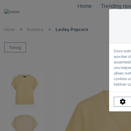
Home
Trending no
Home
>
Knitwear
>
Lesley Popcorn
Terug
Deze webs
worden de
essentiee
ons helpe
alleen me
cookies u
hebben vo