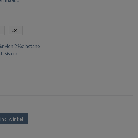
en maat S.
L
XXL
nylon 2%elastane
t: 56 cm
ind winkel