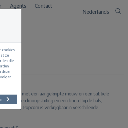
r
Agents
Contact
Nederlands
e cookies
at ze
erden die
htblue
worden
m deze
evolgen
reid vestje met een aangeknipte mouw en een subtiele
en
n V-hals, een knoopsluiting en een boord bij de hals,
e Lesley Popcorn is verkrijgbaar in verschillende