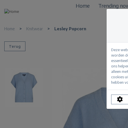
Home
Trending no
Home
>
Knitwear
>
Lesley Popcorn
Terug
Deze webs
worden de
essentiee
ons helpe
alleen me
cookies u
hebben vo