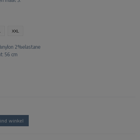
en maat S.
L
XXL
nylon 2%elastane
t: 56 cm
ind winkel