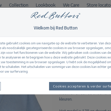
w
Collection
Lookbook
We Care
Store locato
B2B
Welkom bij Red Button
ite gebruikt cookies om uw navigatie op de website te verbeteren. Van dez
 als noodzakelijk gecategoriseerde cookies in uw browser opgeslagen, omd
l zijn voor het functioneren van de website. Wij gebruiken ook cookies van d
Lesley Popcorn lig
n te analyseren en te begrijpen hoe u deze website gebruikt. Deze cookies 
t uw toestemming in uw browser opgeslagen. U hebt ook de mogelijkheid o
it te schakelen. Het uitschakelen van sommige van deze cookies kan echter g
or uw surfervaring.
Productinformatie
De Lesley Popcorn is een geb
Cookies accepteren & verder surf
bouclé look. Het vest heeft ee
mouwen en aan de onderkant. D
kleuren.