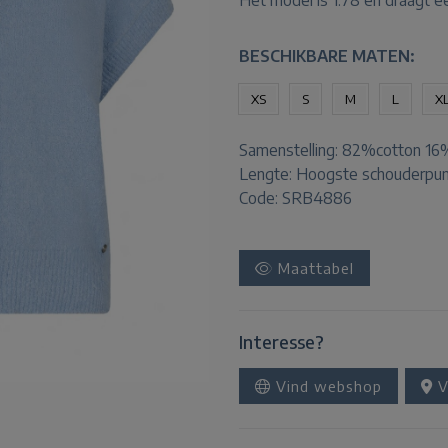
Het model is 1.78 en draagt e
BESCHIKBARE MATEN:
XS
S
M
L
X
Samenstelling:
82%cotton 16%
Lengte:
Hoogste schouderpun
Code: SRB4886
Maattabel
Interesse?
Vind webshop
V