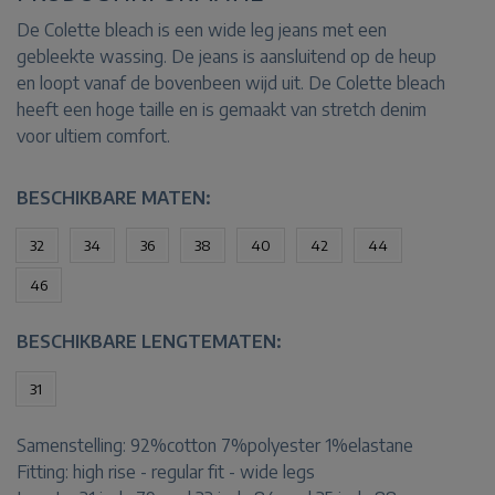
De Colette bleach is een wide leg jeans met een
gebleekte wassing. De jeans is aansluitend op de heup
en loopt vanaf de bovenbeen wijd uit. De Colette bleach
heeft een hoge taille en is gemaakt van stretch denim
voor ultiem comfort.
BESCHIKBARE MATEN:
32
34
36
38
40
42
44
46
BESCHIKBARE LENGTEMATEN:
31
Samenstelling:
92%cotton 7%polyester 1%elastane
Fitting:
high rise - regular fit - wide legs