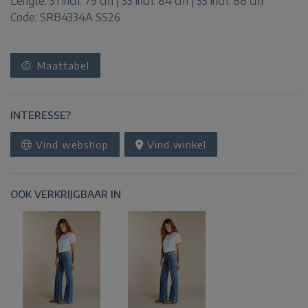
Lengte:
31 inch: 79 cm | 33 inch: 84 cm | 35 inch: 88 cm
Code: SRB4334A SS26
Maattabel
INTERESSE?
Vind webshop
Vind winkel
OOK VERKRIJGBAAR IN