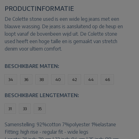
PRODUCTINFORMATIE
De Colette stone used is een wide leg jeans met een
blauwe wassing. De jeans is aansluitend op de heup en
loopt vanaf de bovenbeen wijd uit. De Colette stone
used heeft een hoge taille en is gemaakt van stretch
denim voor ultiem comfort.
BESCHIKBARE MATEN:
34
36
38
40
42
44
46
BESCHIKBARE LENGTEMATEN:
31
33
35
Samenstelling:
92%cotton 7%polyester 1%elastane
Fitting:
high rise - regular fit - wide legs