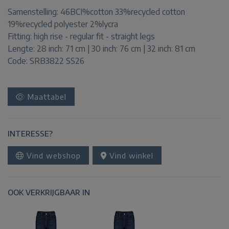
Samenstelling:
46BCI%cotton 33%recycled cotton
19%recycled polyester 2%lycra
Fitting:
high rise - regular fit - straight legs
Lengte:
28 inch: 71 cm | 30 inch: 76 cm | 32 inch: 81 cm
Code: SRB3822 SS26
Maattabel
INTERESSE?
Vind webshop
Vind winkel
OOK VERKRIJGBAAR IN