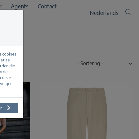
r
Agents
Contact
Nederlands
e cookies
at ze
erden die
worden
m deze
evolgen
en