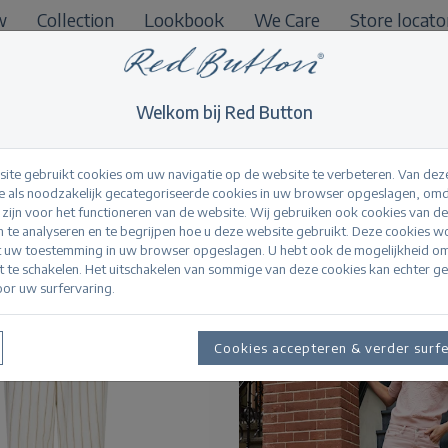
w
Collection
Lookbook
We Care
Store locato
B2B
Shop
Welkom bij Red Button
ite gebruikt cookies om uw navigatie op de website te verbeteren. Van dez
 als noodzakelijk gecategoriseerde cookies in uw browser opgeslagen, omd
l zijn voor het functioneren van de website. Wij gebruiken ook cookies van d
n te analyseren en te begrijpen hoe u deze website gebruikt. Deze cookies 
t uw toestemming in uw browser opgeslagen. U hebt ook de mogelijkheid o
it te schakelen. Het uitschakelen van sommige van deze cookies kan echter g
or uw surfervaring.
Cookies accepteren & verder surf