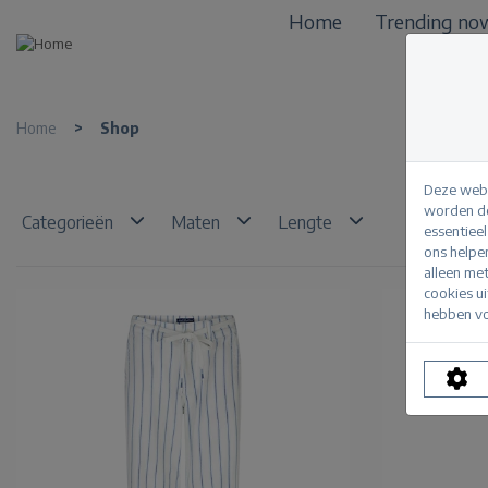
Home
Trending no
Home
>
Shop
Deze webs
worden de
Categorieën
Maten
Lengte
essentiee
ons helpe
alleen me
cookies u
hebben vo