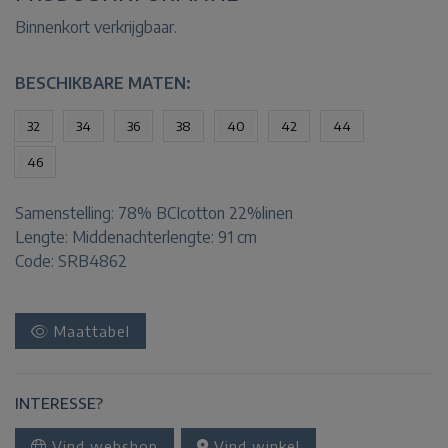
Binnenkort verkrijgbaar.
BESCHIKBARE MATEN:
32
34
36
38
40
42
44
46
Samenstelling:
78% BCIcotton 22%linen
Lengte:
Middenachterlengte: 91 cm
Code: SRB4862
Maattabel
INTERESSE?
Vind webshop
Vind winkel