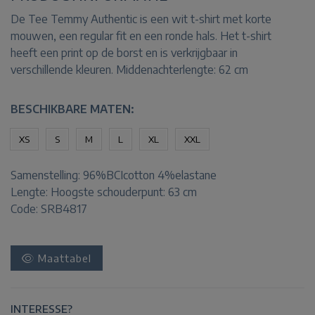
De Tee Temmy Authentic is een wit t-shirt met korte
mouwen, een regular fit en een ronde hals. Het t-shirt
heeft een print op de borst en is verkrijgbaar in
verschillende kleuren. Middenachterlengte: 62 cm
BESCHIKBARE MATEN:
XS
S
M
L
XL
XXL
Samenstelling:
96%BCIcotton 4%elastane
Lengte:
Hoogste schouderpunt: 63 cm
Code: SRB4817
Maattabel
INTERESSE?