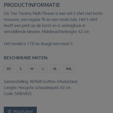
PRODUCTINFORMATIE
De Tee Temmy Multi Flower is een wit t-shirt met korte
mouwen, een regular fit en een ronde hals. Het t-shirt
heeft een print op de borst en is verkrijgbaar in
verschillende kleuren. Middenachterlengte: 62 cm
Het model is 1.78 en draagt een maat S.
BESCHIKBARE MATEN:
XS
S
M
L
XL
XXL
Samenstelling:
96%BCIcotton 4%elastane
Lengte:
Hoogste schouderpunt: 63 cm
Code: SRB4825
Maattabel