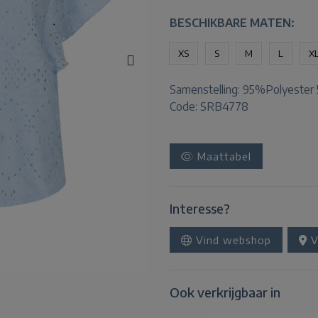
BESCHIKBARE MATEN:
XS
S
M
L
X
Samenstelling:
95%Polyester 
Code: SRB4778
Maattabel
Interesse?
Vind webshop
V
Ook verkrijgbaar in