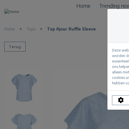
Home
Trending no
Home
>
Tops
>
Top Ajour Ruffle Sleeve
Terug
Deze webs
worden de
essentiee
ons helpe
alleen me
cookies u
hebben vo