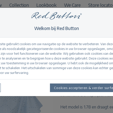
w
Collection
Lookbook
We Care
Store locato
B2B
Welkom bij Red Button
ite gebruikt cookies om uw navigatie op de website te verbeteren. Van dez
 als noodzakelijk gecategoriseerde cookies in uw browser opgeslagen, omd
l zijn voor het functioneren van de website. Wij gebruiken ook cookies van d
Top Ajour Ruffle Sl
n te analyseren en te begrijpen hoe u deze website gebruikt. Deze cookies 
t uw toestemming in uw browser opgeslagen. U hebt ook de mogelijkheid o
it te schakelen. Het uitschakelen van sommige van deze cookies kan echter g
or uw surfervaring.
Productinformatie
De Top Ajour Ruffle Sleeve is
Cookies accepteren & verder surf
heeft korte mouwen met ruff
achterkant. De Top Ajour Ruffle
Het model is 1.78 en draagt e