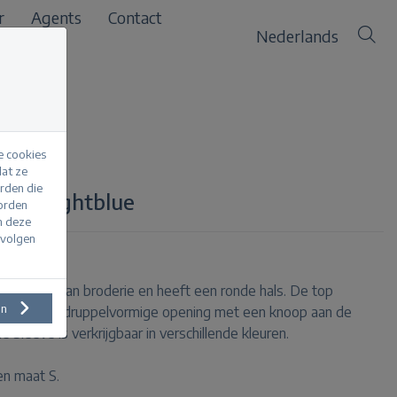
r
Agents
Contact
Nederlands
e cookies
at ze
erden die
eeve lightblue
worden
m deze
evolgen
 gemaakt van broderie en heeft een ronde hals. De top
en
les en een druppelvormige opening met een knoop aan de
 Sleeve is verkrijgbaar in verschillende kleuren.
en maat S.