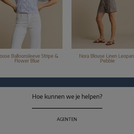
ouse Balloonsleeve Stripe &
Nora Blouse Linen Leopar
Flower Blue
Pebble
Hoe kunnen we je helpen?
AGENTEN