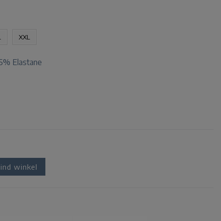
L
XXL
5% Elastane
ind winkel