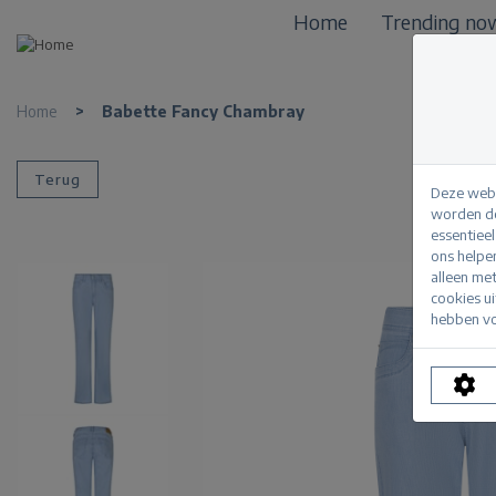
Home
Trending no
Home
>
Babette Fancy Chambray
Terug
Deze webs
worden de
essentiee
ons helpe
alleen me
cookies u
hebben vo