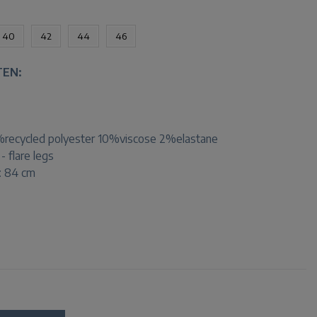
40
42
44
46
TEN:
recycled polyester 10%viscose 2%elastane
 - flare legs
h: 84 cm