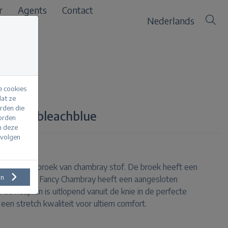
r
Agents
Contact
Nederlands
e cookies
at ze
erden die
mbray bleachblue
worden
m deze
evolgen
 een flare broek van chambray stof. De broek heeft een
en
t. De Babette Fancy Chambray heeft een aangesloten
e heup en is uitlopend vanuit de knie in de perfecte
 een stretch kwaliteit voor ultiem comfort.