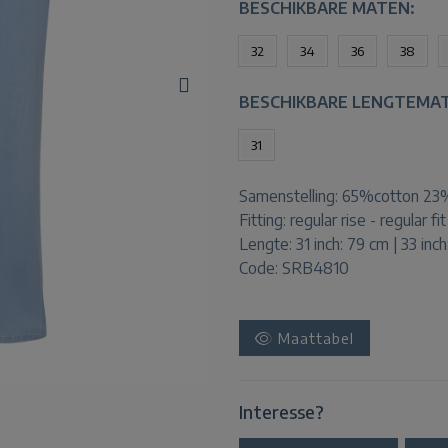
BESCHIKBARE MATEN:
32
34
36
38
BESCHIKBARE LENGTEMA
31
Samenstelling:
65%cotton 23%
Fitting:
regular rise - regular fit
Lengte:
31 inch: 79 cm | 33 inc
Code: SRB4810
Maattabel
Interesse?