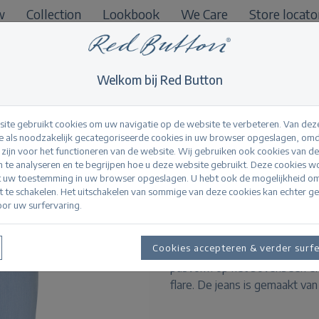
w
Collection
Lookbook
We Care
Store locato
B2B
Welkom bij Red Button
ite gebruikt cookies om uw navigatie op de website te verbeteren. Van dez
 als noodzakelijk gecategoriseerde cookies in uw browser opgeslagen, omd
l zijn voor het functioneren van de website. Wij gebruiken ook cookies van d
Babette Fancy Cha
n te analyseren en te begrijpen hoe u deze website gebruikt. Deze cookies 
t uw toestemming in uw browser opgeslagen. U hebt ook de mogelijkheid o
it te schakelen. Het uitschakelen van sommige van deze cookies kan echter g
or uw surfervaring.
Productinformatie
De Babette Fancy Chambray is
Cookies accepteren & verder surf
hoge taille en een regular fi
pasvorm op het bovenbeen en d
flare. De jeans is gemaakt van