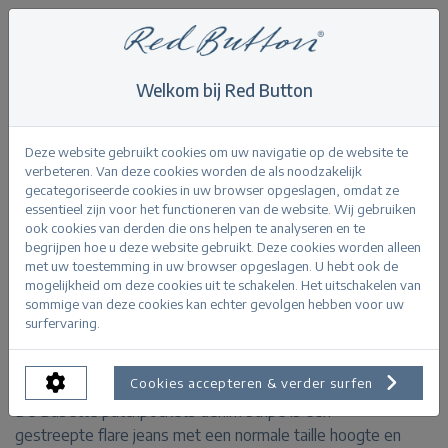
Welkom bij Red Button
Home
>
Babette patchpockets denim stripe L31
Terug
Deze website gebruikt cookies om uw navigatie op de website te
verbeteren. Van deze cookies worden de als noodzakelijk
gecategoriseerde cookies in uw browser opgeslagen, omdat ze
essentieel zijn voor het functioneren van de website. Wij gebruiken
ook cookies van derden die ons helpen te analyseren en te
begrijpen hoe u deze website gebruikt. Deze cookies worden alleen
Babette patchpockets denim stripe
met uw toestemming in uw browser opgeslagen. U hebt ook de
indigo dye
mogelijkheid om deze cookies uit te schakelen. Het uitschakelen van
sommige van deze cookies kan echter gevolgen hebben voor uw
surfervaring.
PRODUCTINFORMATIE
Cookies accepteren & verder surfen
De Babette patchpockets denim stripe is een
gestreepte flare jeans met een normale taille hoogte en