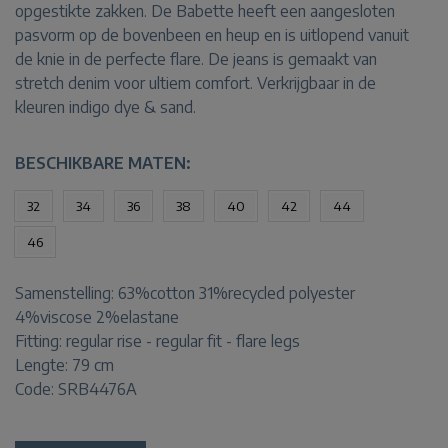
opgestikte zakken. De Babette heeft een aangesloten
pasvorm op de bovenbeen en heup en is uitlopend vanuit
de knie in de perfecte flare. De jeans is gemaakt van
stretch denim voor ultiem comfort. Verkrijgbaar in de
kleuren indigo dye & sand.
BESCHIKBARE MATEN:
32
34
36
38
40
42
44
46
Samenstelling:
63%cotton 31%recycled polyester
4%viscose 2%elastane
Fitting:
regular rise - regular fit - flare legs
Lengte:
79 cm
Code: SRB4476A